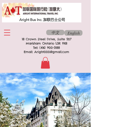
Aright Bus Inc. 加联巴士公司
中文
English
18 Crown Steel Drive, Suite 207
Markham Ontario L3R 9X8
Tel:
(416) 900-3188
Email:
Aright000@gmail.com