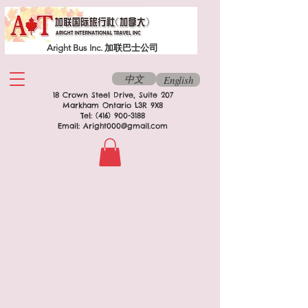
Aright Bus Inc. 加联巴士公司
中文
English
18 Crown Steel Drive, Suite 207
Markham Ontario L3R 9X8
Tel:
(416) 900-3188
Email:
Aright000@gmail.com