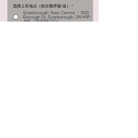
选择上车地点（依次顺序接/送）
*
Scarborough Town Centre ：300
Borough Dr, Scarborough, ON M1P
4P5（沃尔玛门口）
Fairview mall：1800 Sheppard Ave
E, Toronto, ON M2J 5A7（shopper
门口）
Sheraton Parkway Toronto North
Hotel & Suites：600 Hwy 7,
Richmond Hill, ON L4B 1B2（酒店门
口）
Costco：71 Colossus Dr, Vaughan,
ON L4L 9J8 （Costco入口处）
Square One Shopping Centre: 100
City Centre Dr, Mississauga, ON
L5B 2C9（沃尔玛门口）
Toronto Pearson International
Airport
机场接送服
务说明：
* 8人以上定点接送
* 8人以下（上门接送/需2个人/家起）
（公司半径20公里
内）