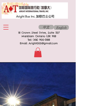
Aright Bus Inc. 加联巴士公司
中文
English
18 Crown Steel Drive, Suite 207
Markham Ontario L3R 9X8
Tel:
(416) 900-3188
Email:
Aright000@gmail.com