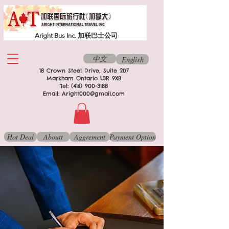
Aright Bus Inc. 加联巴士公司
中文
English
18 Crown Steel Drive, Suite 207
Markham Ontario L3R 9X8
Tel:
(416) 900-3188
Email:
Aright000@gmail.com
Hot Deal
Aboutt
Aggrement
Payment Option